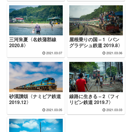
三河朱夏〈名鉄蒲郡線
屋根乗りの国 – 1〈バン
2020.8〉
グラデシュ鉄道 2019.8〉
2021.03.07
2021.03.06
砂漠讃頌〈ナミビア鉄道
線路に生きる – 2〈フィ
2019.12〉
リピン鉄道 2019.7〉
2021.03.05
2021.03.03