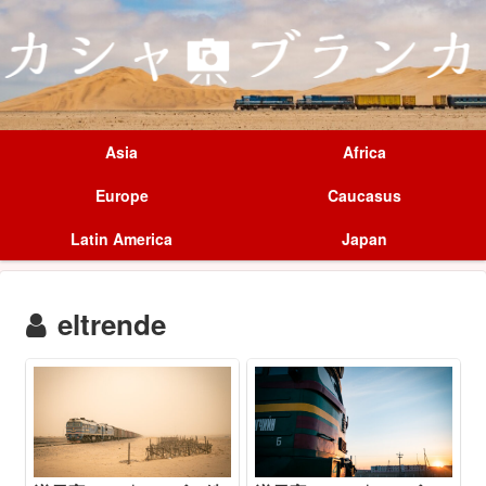
Asia
Africa
Europe
Caucasus
Latin America
Japan
eltrende