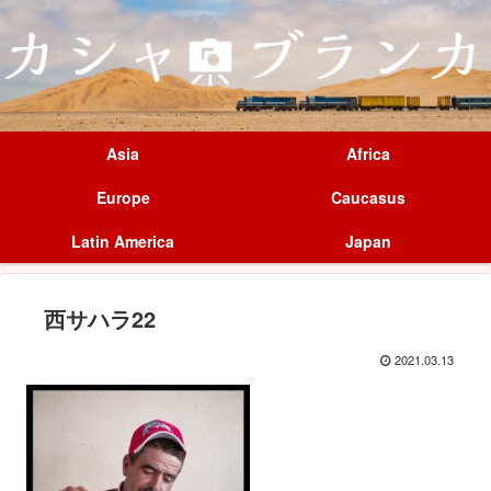
Asia
Africa
Europe
Caucasus
Latin America
Japan
西サハラ22
2021.03.13