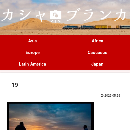
Asia
Africa
Europe
Caucasus
Latin America
Japan
19
2023.05.28