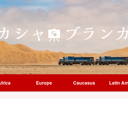
frica
Europe
Caucasus
Latin Am