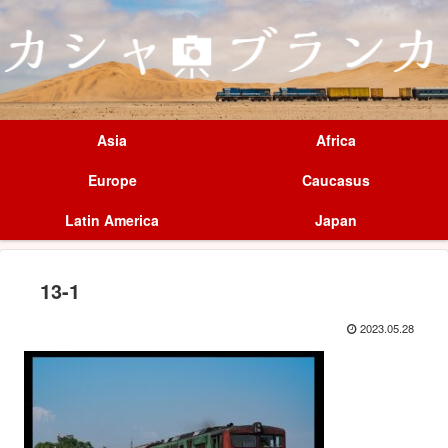
Asia
Africa
Europe
Caucasus
Latin America
Japan
13-1
2023.05.28