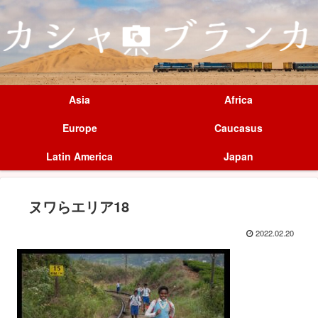
Asia
Africa
Europe
Caucasus
Latin America
Japan
ヌワらエリア18
2022.02.20