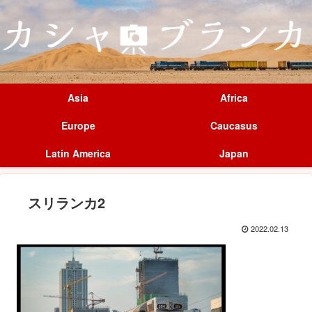
Asia
Africa
Europe
Caucasus
Latin America
Japan
スリランカ2
2022.02.13