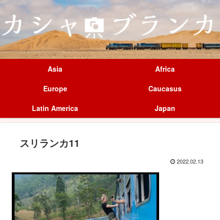
Asia
Africa
Europe
Caucasus
Latin America
Japan
スリランカ11
2022.02.13