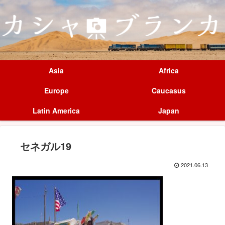
Asia
Africa
Europe
Caucasus
Latin America
Japan
セネガル19
2021.06.13