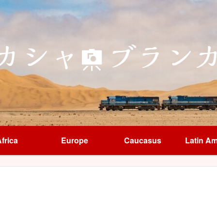
frica
Europe
Caucasus
Latin Am