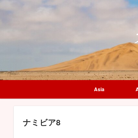
Asia
A
ナミビア8