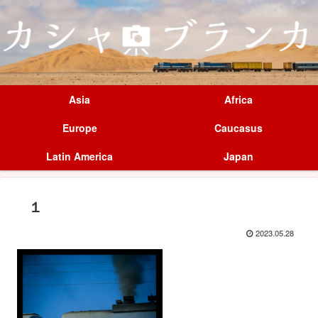
Asia
Africa
Europe
Caucasus
Latin America
Japan
１
2023.05.28