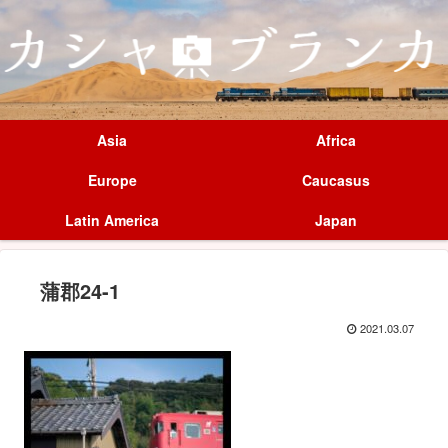
Asia
Africa
Europe
Caucasus
Latin America
Japan
蒲郡24-1
2021.03.07