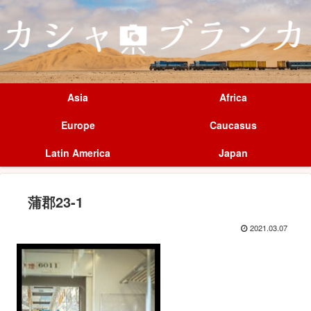
Asia
Africa
Europe
Caucasus
Latin America
Japan
蒲郡23-1
2021.03.07