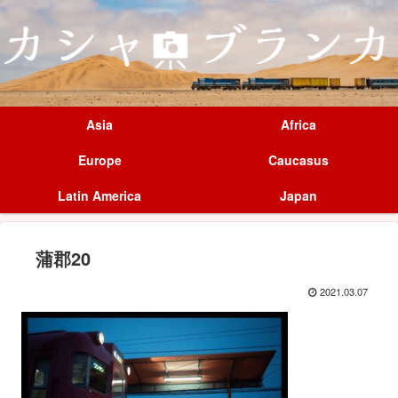
Asia
Africa
Europe
Caucasus
Latin America
Japan
蒲郡20
2021.03.07