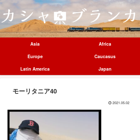
Asia
Africa
Europe
Caucasus
Latin America
Japan
モーリタニア40
2021.05.02