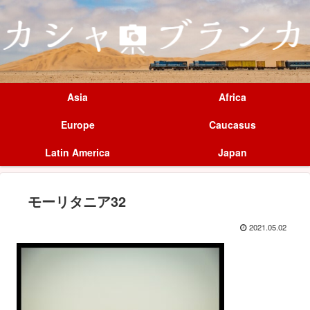
Asia
Africa
Europe
Caucasus
Latin America
Japan
モーリタニア32
2021.05.02