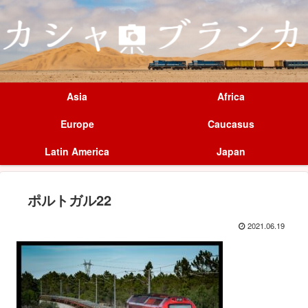
Asia
Africa
Europe
Caucasus
Latin America
Japan
ポルトガル22
2021.06.19