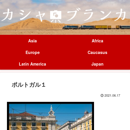
Asia
Africa
Europe
Caucasus
Latin America
Japan
ポルトガル１
2021.06.17