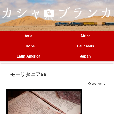
Asia
Africa
Europe
Caucasus
Latin America
Japan
モーリタニア56
2021.06.12