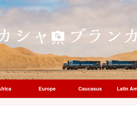
frica
Europe
Caucasus
Latin Am