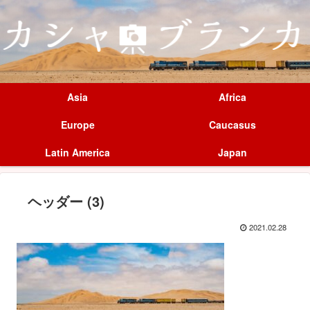
Asia
Africa
Europe
Caucasus
Latin America
Japan
ヘッダー (3)
2021.02.28